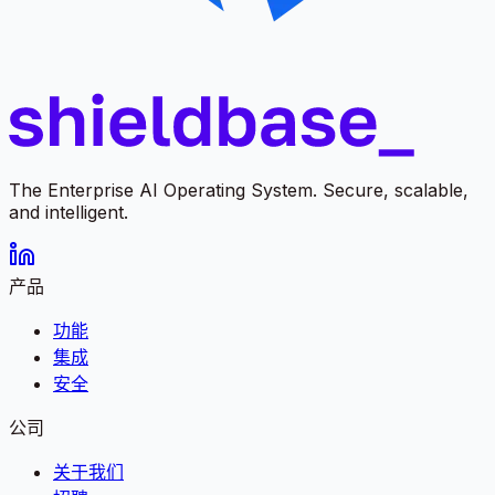
The Enterprise AI Operating System. Secure, scalable,
and intelligent.
产品
功能
集成
安全
公司
关于我们